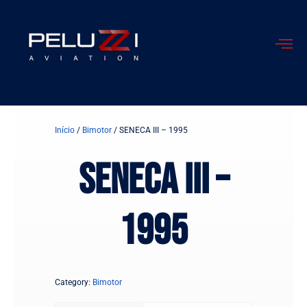
Ir
para
o
conteúdo
Início
/
Bimotor
/ SENECA III – 1995
SENECA III –
1995
Category:
Bimotor