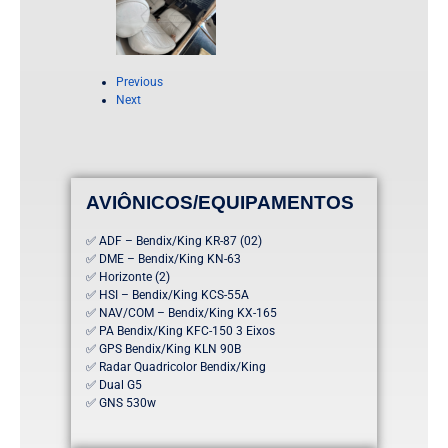
Previous
Next
AVIÔNICOS/EQUIPAMENTOS
✅ ADF – Bendix/King KR-87 (02)
✅ DME – Bendix/King KN-63
✅ Horizonte (2)
✅ HSI – Bendix/King KCS-55A
✅ NAV/COM – Bendix/King KX-165
✅ PA Bendix/King KFC-150 3 Eixos
✅ GPS Bendix/King KLN 90B
✅ Radar Quadricolor Bendix/King
✅ Dual G5
✅ GNS 530w