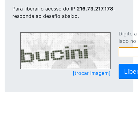
Para liberar o acesso
do IP
216.73.217.178
,
responda ao desafio abaixo.
Digite 
lado no
[trocar imagem]