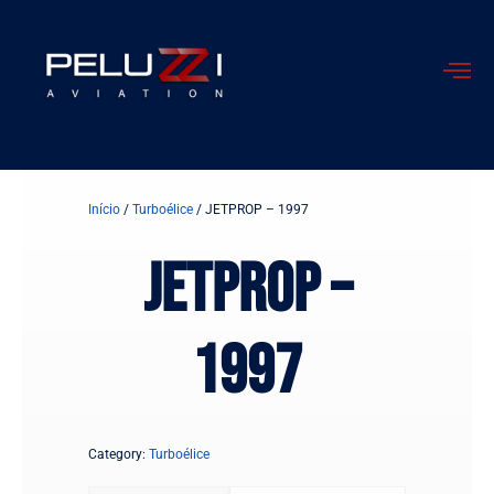
Ir
para
o
conteúdo
Início
/
Turboélice
/ JETPROP – 1997
JETPROP –
1997
Category:
Turboélice