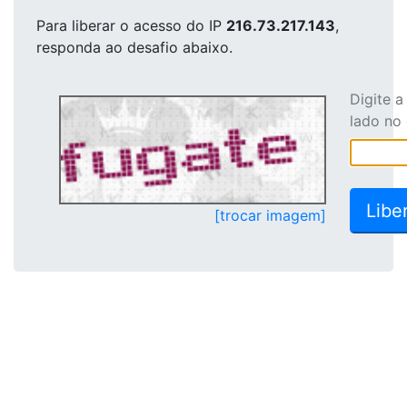
Para liberar o acesso
do IP
216.73.217.143
,
responda ao desafio abaixo.
Digite 
lado no
[trocar imagem]